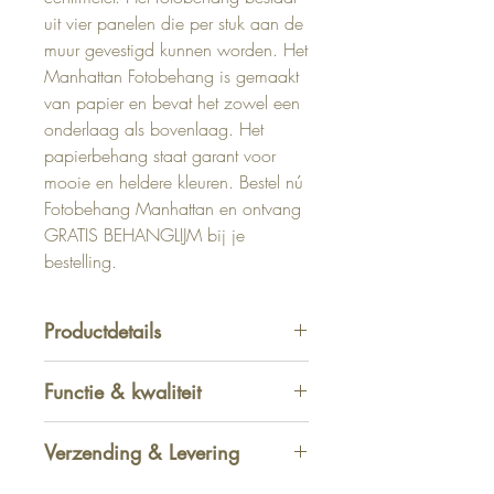
uit vier panelen die per stuk aan de
muur gevestigd kunnen worden. Het
Manhattan Fotobehang is gemaakt
van papier en bevat het zowel een
onderlaag als bovenlaag. Het
papierbehang staat garant voor
mooie en heldere kleuren. Bestel nú
Fotobehang Manhattan en ontvang
GRATIS BEHANGLIJM bij je
bestelling.
Productdetails
Afmetingen 184 x 254 cm
Functie & kwaliteit
Kenmerken behang : Goed
kleurbestendig
Verzending & Levering
Kan droog, restloos worden
verwijderd