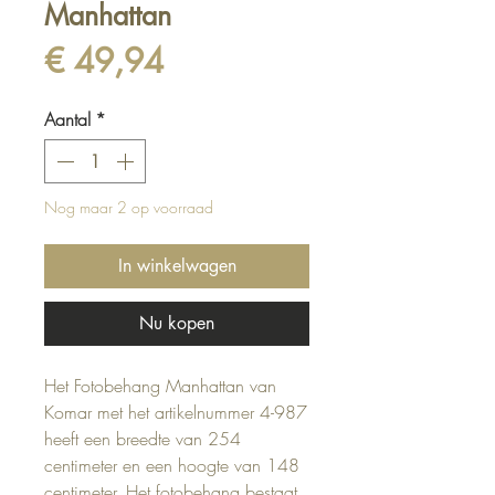
Manhattan
Prijs
€ 49,94
Aantal
*
Nog maar 2 op voorraad
In winkelwagen
Nu kopen
Het Fotobehang Manhattan van
Komar met het artikelnummer 4-987
heeft een breedte van 254
centimeter en een hoogte van 148
centimeter. Het fotobehang bestaat