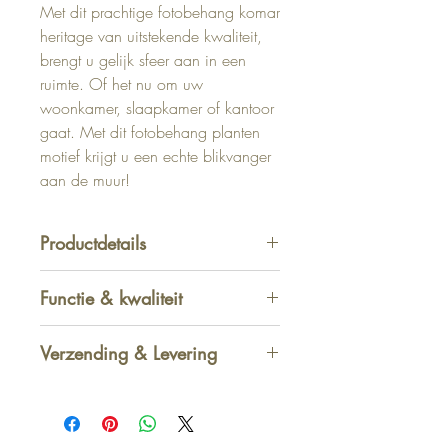
Met dit prachtige fotobehang komar
heritage van uitstekende kwaliteit,
brengt u gelijk sfeer aan in een
ruimte. Of het nu om uw
woonkamer, slaapkamer of kantoor
gaat. Met dit fotobehang planten
motief krijgt u een echte blikvanger
aan de muur!
Productdetails
Afmeting: 280 x 300 cm
Functie & kwaliteit
Verzending & Levering
Afhalen in winkel
-
GRATIS
1 - 2 werkdagen
Standaard thuis - België