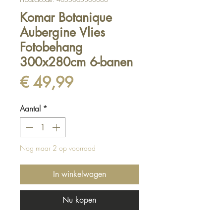
Komar Botanique
Aubergine Vlies
Fotobehang
300x280cm 6-banen
Prijs
€ 49,99
Aantal
*
Nog maar 2 op voorraad
In winkelwagen
Nu kopen