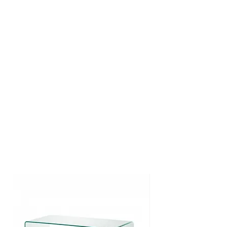
2 - 3 werkdagen
<50€ -> 4
,95€
>50€ -> GRATIS
Standaard thuis - Nederland
3 - 5 werkdagen
<100€ -> 7
,95€
>100€ -> GRATIS