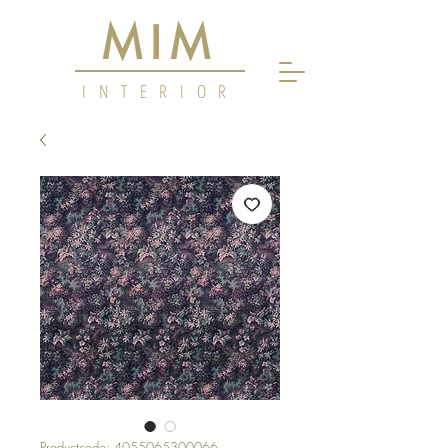
MIM
INTERIOR
Productcode: 4055065300066