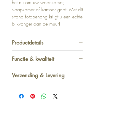
het nu om uw woonkamer,
slaapkamer of kantoor gaat. Met dit
strand fotobehang krijgt u een echte
blikvanger aan de muur!
Productdetails
Afmeting: 184 x 248 cm
Functie & kwaliteit
Verzending & Levering
Afhalen in winkel
-
GRATIS
1 - 2 werkdagen
Standaard thuis - België
2 - 3 werkdagen
<50€ -> 4
,95€
>50€ -> GRATIS
Standaard thuis - Nederland