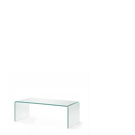
3 - 5 werkdagen
<100€ -> 7
,95€
>100€ -> GRATIS