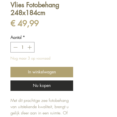
Vlies Fotobehang
248x184cm
Prijs
€ 49,99
Aantal
*
Nog maar 3 op voorraad
In winkelwagen
Nu kopen
Met dit prachtige zee fotobehang
van uitstekende kwaliteit, brengt u
gelijk sfeer aan in een ruimte. Of