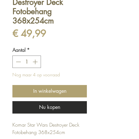
Destroyer Deck
Fotobehang
368x254cm
Prijs
€ 49,99
Aantal
*
Nog maar 4 op voorraad
In winkelwagen
Nu kopen
Komar Star Wars Destroyer Deck
Fotobehang 368x254cm