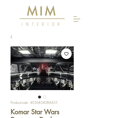
MIM
INTERIOR
Productcode: 4036834084455
Komar Star Wars