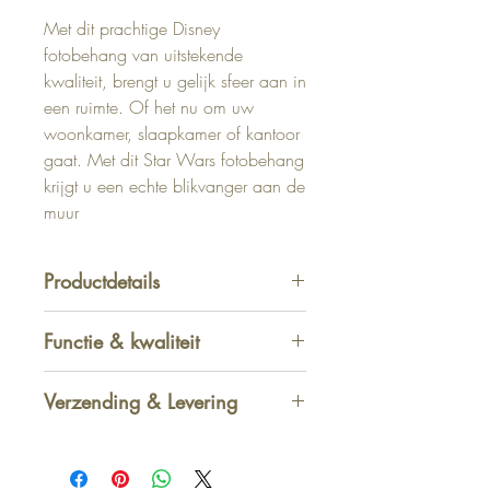
Met dit prachtige Disney
fotobehang van uitstekende
kwaliteit, brengt u gelijk sfeer aan in
een ruimte. Of het nu om uw
woonkamer, slaapkamer of kantoor
gaat. Met dit Star Wars fotobehang
krijgt u een echte blikvanger aan de
muur
Productdetails
Afmetingen 254 x 368 cm
Functie & kwaliteit
Kenmerken behang : Goed
kleurbestendig
Verzending & Levering
Kan droog, restloos worden
verwijderd
Afhalen in winkel
-
GRATIS
Wand insmeren met behanglijm
1 - 2 werkdagen