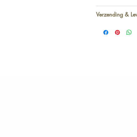
Verzending & Le
Afhalen in winkel
-
1 - 2 werkdagen
Standaard thuis - Be
2 - 3 werkdagen
<50€ -> 4
,95
>50€ -> GRATI
Standaard thuis - N
3 - 5 werkdagen
<100€ -> 7
,9
>100€ -> GRAT