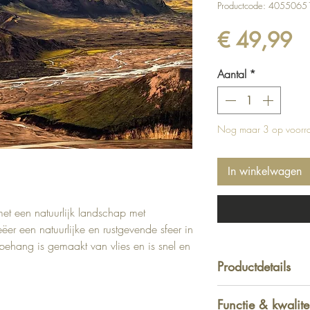
Productcode: 405506
Pr
€ 49,99
Aantal
*
Nog maar 3 op voorr
In winkelwagen
et een natuurlijk landschap met
eëer een natuurlijke en rustgevende sfeer in
ehang is gemaakt van vlies en is snel en
Productdetails
Afmeting: 250 
Functie & kwalite