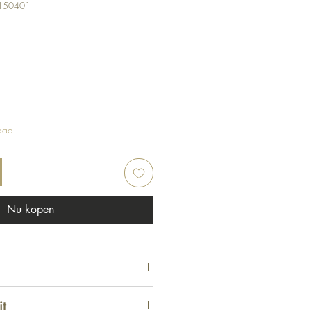
5150401
ijs
aad
Nu kopen
x 400 cm
it