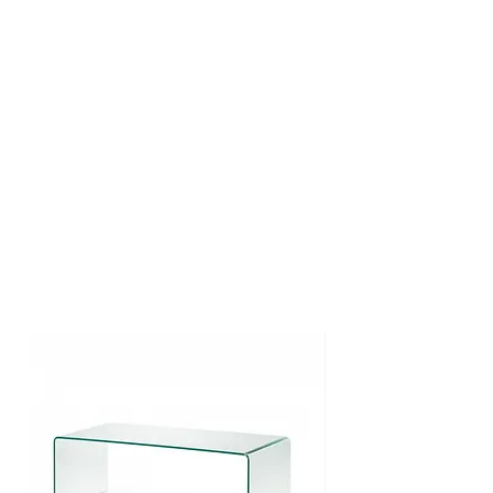
<50€ -> 4
,95€
>50€ -> GRATIS
Standaard thuis - Nederland
3 - 5 werkdagen
<100€ -> 7
,95€
>100€ -> GRATIS