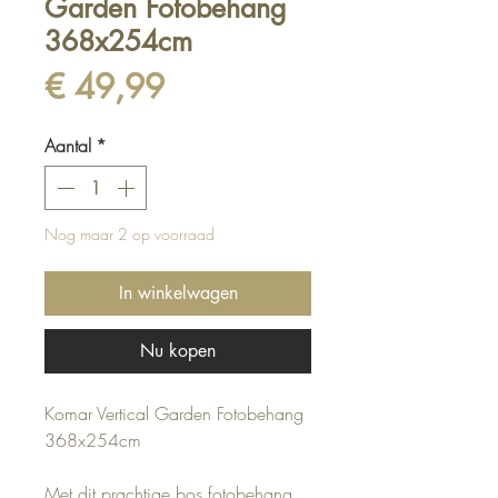
Garden Fotobehang
368x254cm
Prijs
€ 49,99
Aantal
*
Nog maar 2 op voorraad
In winkelwagen
Nu kopen
Komar Vertical Garden Fotobehang
368x254cm
Met dit prachtige bos fotobehang