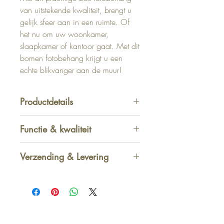
van uitstekende kwaliteit, brengt u
gelijk sfeer aan in een ruimte. Of
het nu om uw woonkamer,
slaapkamer of kantoor gaat. Met dit
bomen fotobehang krijgt u een
echte blikvanger aan de muur!
Productdetails
Afmetingen 254 x 368 cm
Functie & kwaliteit
Kenmerken behang : Goed
kleurbestendig
Verzending & Levering
Kan droog, restloos worden
verwijderd
Afhalen in winkel
-
GRATIS
Wand insmeren met behanglijm
1 - 2 werkdagen
Standaard thuis - België
2 - 3 werkdagen