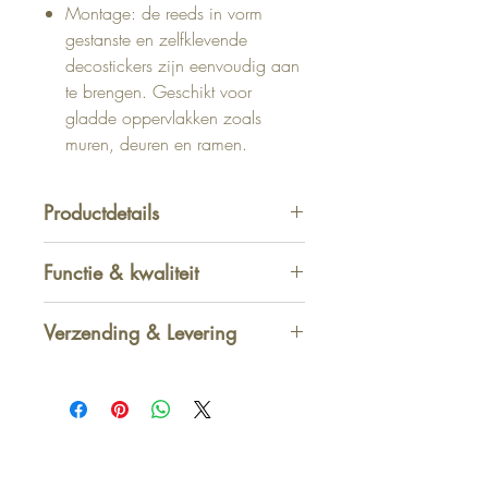
Montage: de reeds in vorm
gestanste en zelfklevende
decostickers zijn eenvoudig aan
te brengen. Geschikt voor
gladde oppervlakken zoals
muren, deuren en ramen.
Productdetails
70 x 50 cm (lxb)
Functie & kwaliteit
Materiaal: Folie
Verzending & Levering
Afhalen in winkel
-
GRATIS
1 - 2 werkdagen
Standaard thuis - België
2 - 3 werkdagen
<50€ -> 4
,95€