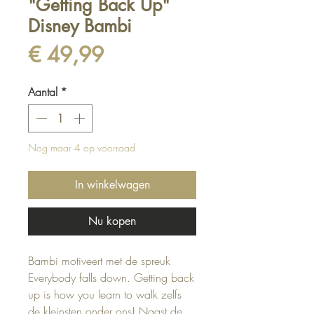
"Getting Back Up"
Disney Bambi
Prijs
€ 49,99
Aantal
*
Nog maar 4 op voorraad
In winkelwagen
Nu kopen
Bambi motiveert met de spreuk
Everybody falls down. Getting back
up is how you learn to walk zelfs
de kleinsten onder ons! Naast de