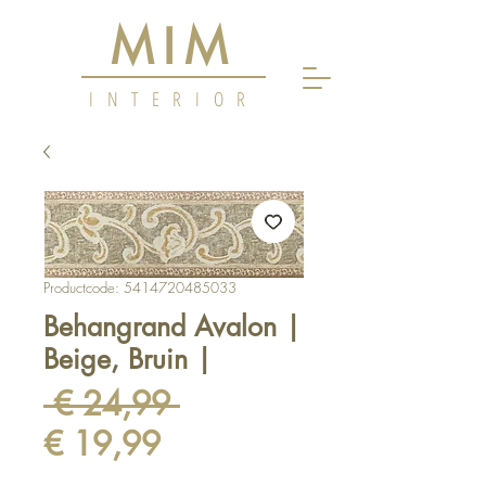
MIM
INTERIOR
Productcode: 5414720485033
Behangrand Avalon |
Beige, Bruin |
Normale
 € 24,99 
Verkoopprijs
prijs
€ 19,99