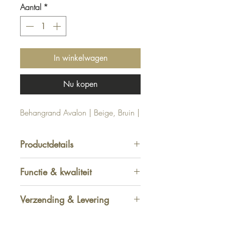
Aantal
*
In winkelwagen
Nu kopen
Behangrand Avalon | Beige, Bruin |
Productdetails
Afmeting: 1000 x 132 cm
Functie & kwaliteit
Verzending & Levering
Afhalen in winkel
-
GRATIS