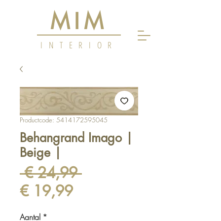
MIM
INTERIOR
Productcode: 5414172595045
Behangrand Imago |
Beige |
Normale
 € 24,99 
Verkoopprijs
prijs
€ 19,99
Aantal
*