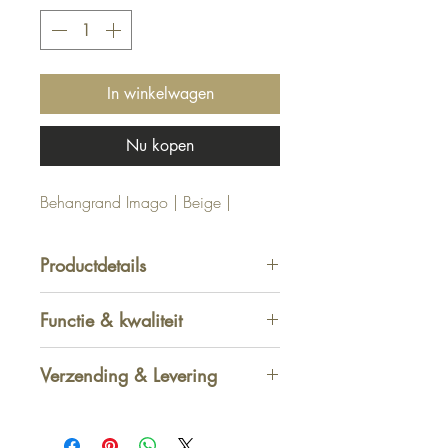
In winkelwagen
Nu kopen
Behangrand Imago | Beige |
Productdetails
Afmeting: 1000 x 13,3 cm
Functie & kwaliteit
Verzending & Levering
Afhalen in winkel
-
GRATIS
1 - 2 werkdagen